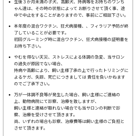
生後３か月未満の子犬、高齢犬、持病等をお持ちのワンち
ゃん達は、その時の状態によって お断りさせて頂く事、途
中で中止をすることがありますので、事前にご相談下さい。
本年度の混合ワクチン、狂犬病接種、、フィラリア予防が終
了していることが必要です。
初回グルーミング時に混合ワクチン、狂犬病接種の証明書を
お持ち下さい。
やむを得ない天災、ストレスによる体調の急変、当サロン
の過失が原因でない場合、
持病や高齢により、飼い主様了承の上で行ったトリミングに
よるケガ、失踪、死亡につきましては 責任を負いかねます
のでご了承下さい。
万が一体調不良等が発生した場合、飼い主様にご連絡の
上、動物病院にて診察、治療を致しますが、
飼い主様と連絡が取れない場合でも当サロンの判断で診
察、治療を受けさせて頂きます。
尚、いずれの場合も診察、治療費等は飼い主様のご負担と
させて頂きます。