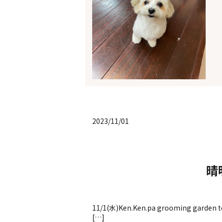
2023/11/01
晴
11/1(水)Ken.Ken.pa grooming gard
[…]