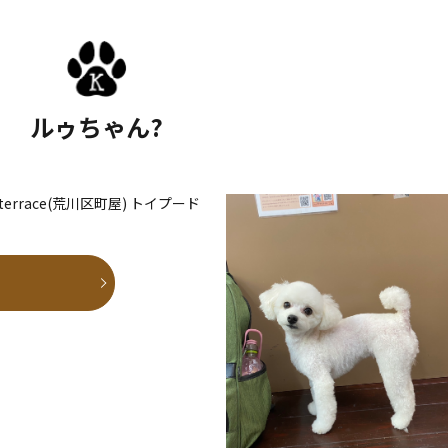
ルゥちゃん?
den terrace(荒川区町屋) トイプード
E