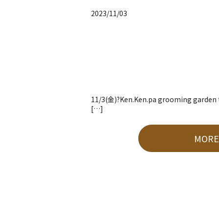
2023/11/03
11/3(金)?Ken.Ken.pa grooming gar
[…]
MOR