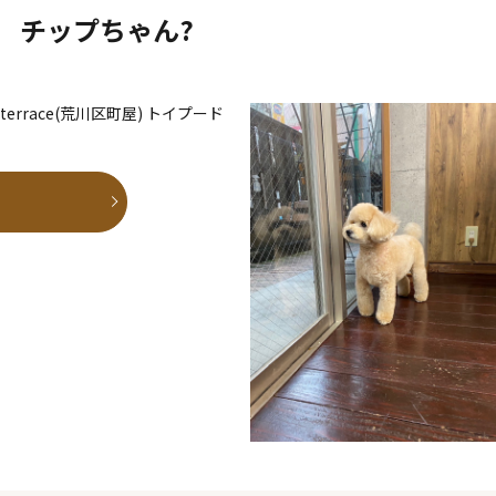
チップちゃん?
den terrace(荒川区町屋) トイプード
E