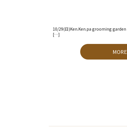
10/29(日)Ken.Ken.pa grooming gar
[…]
MOR