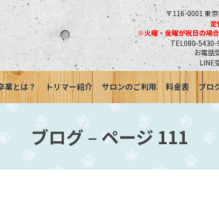
〒116-0001 東
定
※火曜・金曜が祝日の場
TEL080-543
お電話受付
LINE
卒業とは？
トリマー紹介
サロンのご利用
料金表
ブロ
ブログ – ページ 111