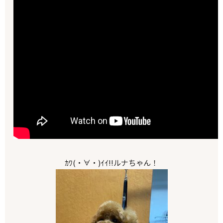
ｶﾜ(・∀・)ｲｲ!!ルナちゃん！