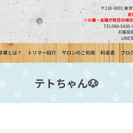
〒116-0001 東
定
※火曜・金曜が祝日の場
TEL080-543
お電話受付
LINE
卒業とは？
トリマー紹介
サロンのご利用
料金表
ブロ
テトちゃん🐶