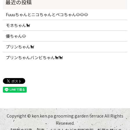
Fuuuちゃんとニコちゃんとペコちゃん🐶🐶🐶
モネちゃん🐩
優ちゃん🐶
プリンちゃん🐩
プリンちゃんバンビちゃん🐩🐩
Copyright © ken.ken.pa grooming garden terrace All Rights
Reserved.