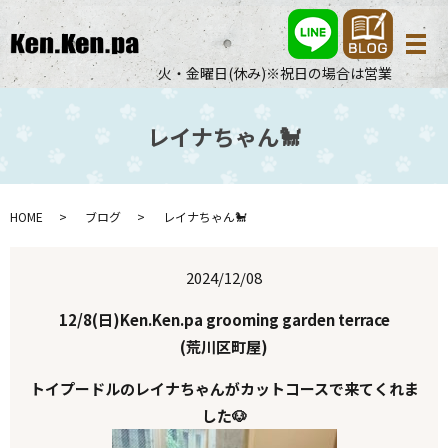
メ
火・金曜日(休み)※祝日の場合は営業
レイナちゃん🐩
HOME
ブログ
レイナちゃん🐩
2024/12/08
12/8(日)Ken.Ken.pa grooming garden terrace
(荒川区町屋)
トイプードルのレイナちゃんがカットコースで来てくれま
した🐶