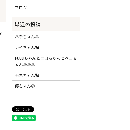
ブログ

ハチちゃん🐶
レイちゃん🐩
Fuuuちゃんとニコちゃんとペコち
ゃん🐶🐶🐶
モネちゃん🐩
優ちゃん🐶