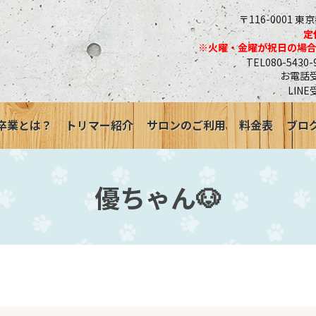
〒116-0001 東
定
※火曜・金曜が祝日の場
TEL080-543
お電話受付
LINE
卒業とは？
トリマー紹介
サロンのご利用
料金表
ブロ
優ちゃん🐶