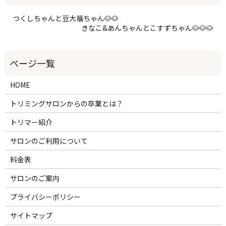
つくしちゃんと豆大福ちゃん🐶🐶
きなこ&あんちゃんとこすずちゃん🐶🐶🐶
HOME
トリミングサロンからの卒業とは？
トリマー紹介
サロンのご利用について
料金表
サロンのご案内
プライバシーポリシー
サイトマップ