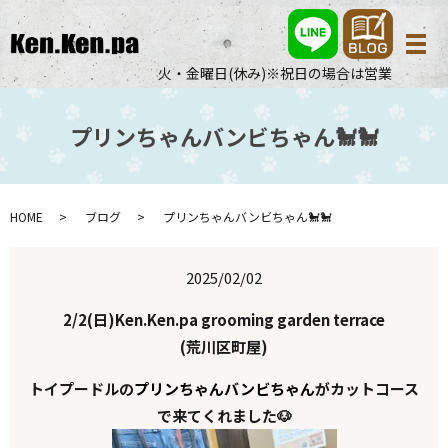
メ
火・金曜日(休み)※祝日の場合は営業
プリンちゃんバンビちゃん🐩🐩
HOME
ブログ
プリンちゃんバンビちゃん🐩🐩
2025/02/02
2/2(日)Ken.Ken.pa grooming garden terrace
(荒川区町屋)
トイプードルの
プリンちゃんバンビちゃん
がカットコース
で来てくれました🐶