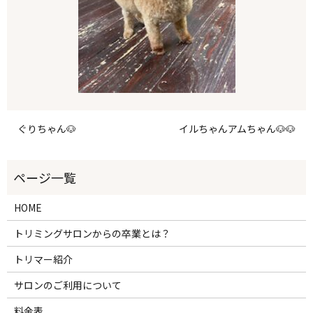
ぐりちゃん🐶
イルちゃんアムちゃん🐶🐶
HOME
トリミングサロンからの卒業とは？
トリマー紹介
サロンのご利用について
料金表