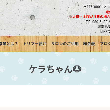
〒116-0001 東
定
※火曜・金曜が祝日の場
TEL080-543
お電話受付
LINE
卒業とは？
トリマー紹介
サロンのご利用
料金表
ブロ
ケラちゃん🐶