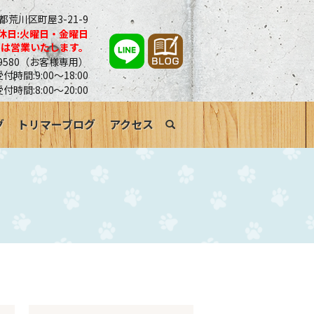
京都荒川区町屋3-21-9
休日:火曜日・金曜日
合は営業いたします。
0-9580（お客様専用）
時間:9:00～18:00
受付時間:8:00～20:00
グ
トリマーブログ
アクセス
search