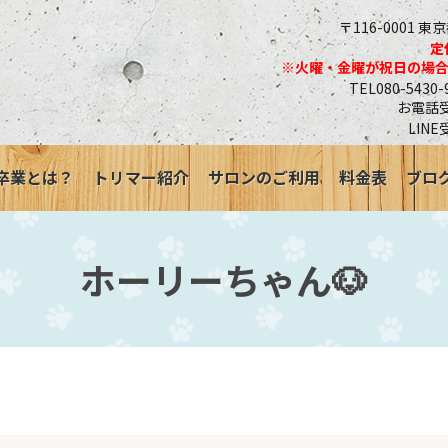
〒116-0001 東
定
※火曜・金曜が祝日の場
TEL080-543
お電話受付
LINE
卒業とは？
トリマー紹介
サロンのご利用
料金表
ブロ
ホーリーちゃん🐶