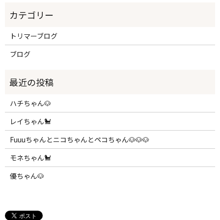
トリマーブログ
ブログ
ハチちゃん🐶
レイちゃん🐩
Fuuuちゃんとニコちゃんとペコちゃん🐶🐶🐶
モネちゃん🐩
優ちゃん🐶