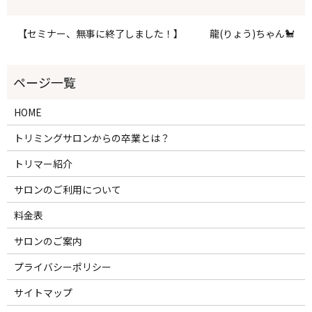
【セミナー、無事に終了しました！】
龍(りょう)ちゃん🐩
HOME
トリミングサロンからの卒業とは？
トリマー紹介
サロンのご利用について
料金表
サロンのご案内
プライバシーポリシー
サイトマップ