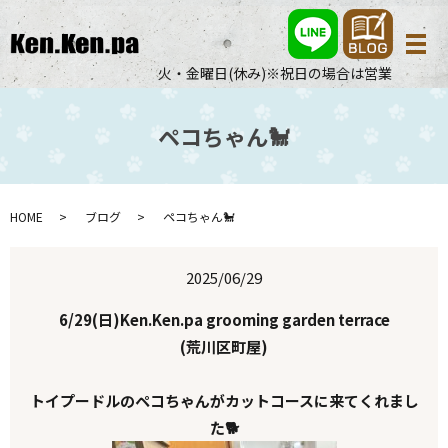
メ
火・金曜日(休み)※祝日の場合は営業
ペコちゃん🐩
HOME
ブログ
ペコちゃん🐩
2025/06/29
6/29(日)Ken.Ken.pa grooming garden terrace
(荒川区町屋)
トイプードルのペコちゃんがカットコースに来てくれまし
た🐕