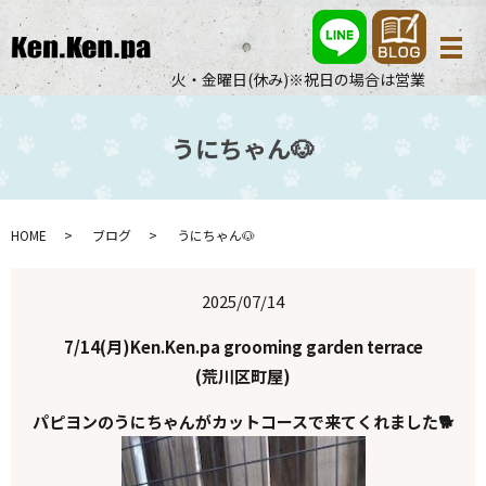
メ
火・金曜日(休み)※祝日の場合は営業
うにちゃん🐶
HOME
ブログ
うにちゃん🐶
2025/07/14
7/14(月)Ken.Ken.pa grooming garden terrace
(荒川区町屋)
パピヨンのうにちゃんがカットコースで来てくれました🐕