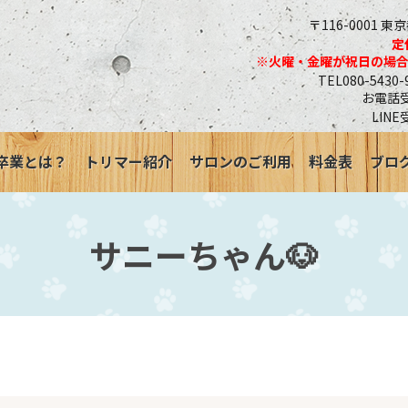
〒116-0001 東
定
※火曜・金曜が祝日の場
TEL080-543
お電話受付
LINE
卒業とは？
トリマー紹介
サロンのご利用
料金表
ブロ
サニーちゃん🐶