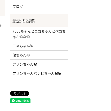
ブログ

Fuuuちゃんとニコちゃんとペコち
ゃん🐶🐶🐶
モネちゃん🐩
優ちゃん🐶
プリンちゃん🐩
プリンちゃんバンビちゃん🐩🐩