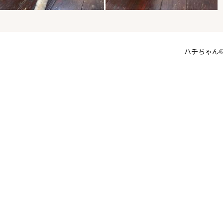
ハチちゃん