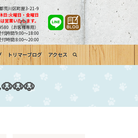
京都荒川区町屋3-21-9
休日:火曜日・金曜日
合は営業いたします。
0-9580（お客様専用）
時間:9:00～18:00
受付時間:8:00～20:00
グ
トリマーブログ
アクセス
search
🐶🐶