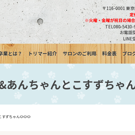
〒116-0001 東
定
※火曜・金曜が祝日の場
TEL080-543
お電話受付
LINE
卒業とは？
トリマー紹介
サロンのご利用
料金表
ブロ
&あんちゃんとこすずちゃん🐶
ずちゃん🐶🐶🐶