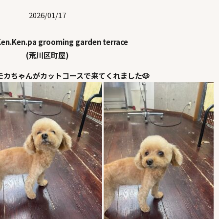
2026/01/17
en.Ken.pa grooming garden terrace
(荒川区町屋)
モカちゃんがカットコースで来てくれました🐶