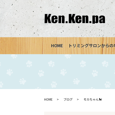
HOME
トリミングサロンからの
HOME
ブログ
モカちゃん🐩