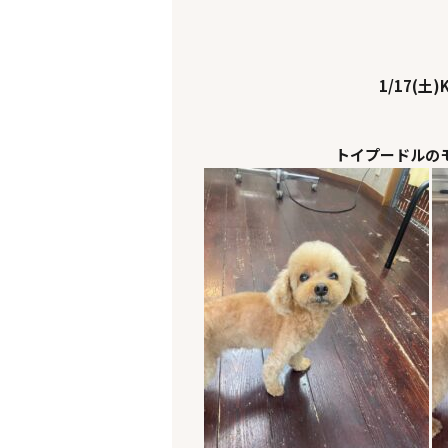
1/17(土)K
トイプードルの