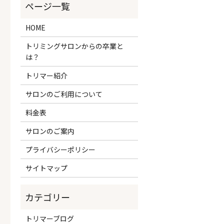
HOME
トリミングサロンからの卒業と
は？
トリマー紹介
サロンのご利用について
料金表
サロンのご案内
プライバシーポリシー
サイトマップ
トリマーブログ