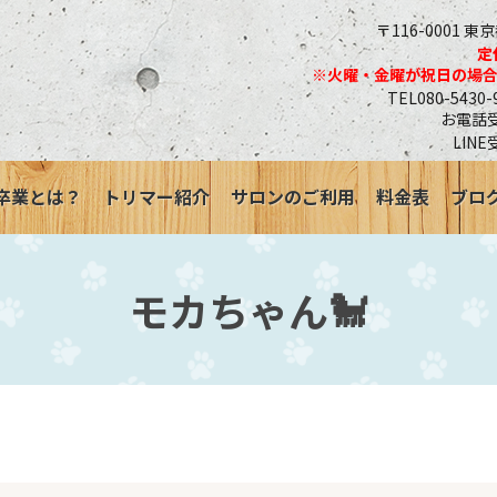
〒116-0001 東
定
※火曜・金曜が祝日の場
TEL080-543
お電話受付
LINE
卒業とは？
トリマー紹介
サロンのご利用
料金表
ブロ
モカちゃん🐩