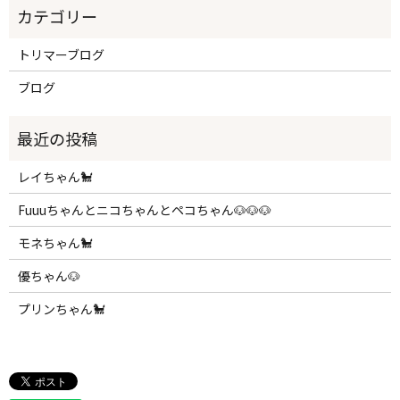
トリマーブログ
ブログ
レイちゃん🐩
Fuuuちゃんとニコちゃんとペコちゃん🐶🐶🐶
モネちゃん🐩
優ちゃん🐶
プリンちゃん🐩