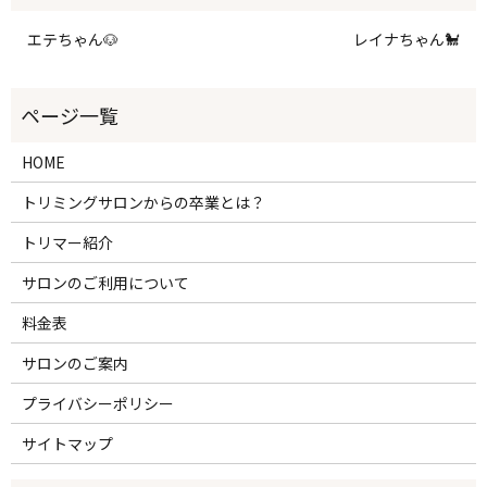
エテちゃん🐶
レイナちゃん🐩
HOME
トリミングサロンからの卒業とは？
トリマー紹介
サロンのご利用について
料金表
サロンのご案内
プライバシーポリシー
サイトマップ