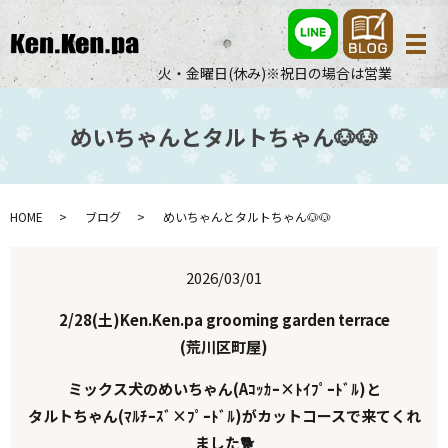
メ
火・金曜日(休み)※祝日の場合は営業
めいちゃんとタルトちゃん🐶🐶
HOME
ブログ
めいちゃんとタルトちゃん🐶🐶
2026/03/01
2/28(土)Ken.Ken.pa grooming garden terrace
(荒川区町屋)
ミックス犬のめいちゃん(Aｺｯｶｰ×ﾄｲﾌﾟｰﾄﾞﾙ)と
タルトちゃん(ﾏﾙﾁｰｽﾞ×ﾌﾟｰﾄﾞﾙ)がカットコースで来てくれ
ました🐕