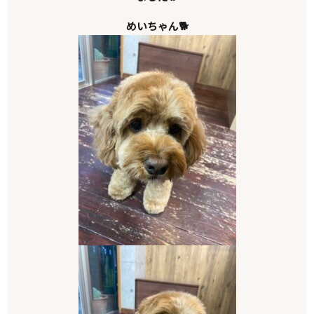
めいちゃん🐕