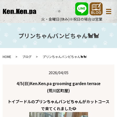
メ
火・金曜日(休み)※祝日の場合は営業
プリンちゃんバンビちゃん🐩🐩
HOME
ブログ
プリンちゃんバンビちゃん🐩🐩
2026/04/05
4/5(日)Ken.Ken.pa grooming garden terrace
(荒川区町屋)
トイプードルの
プリンちゃんバンビちゃん
がカットコース
で来てくれました🐶