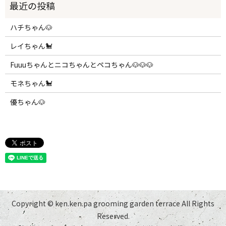
ハチちゃん🐶
レイちゃん🐩
Fuuuちゃんとニコちゃんとペコちゃん🐶🐶🐶
モネちゃん🐩
優ちゃん🐶
Copyright © ken.ken.pa grooming garden terrace All Rights
Reserved.