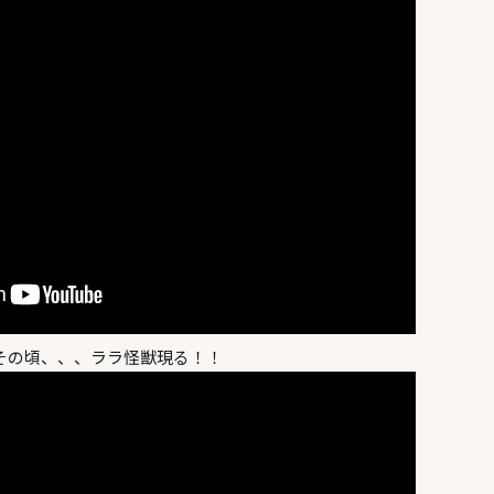
その頃、、、ララ怪獣現る！！