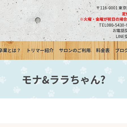
〒116-0001 東
定
※火曜・金曜が祝日の場
TEL080-543
お電話受付
LINE
卒業とは？
トリマー紹介
サロンのご利用
料金表
ブロ
モナ&ララちゃん?