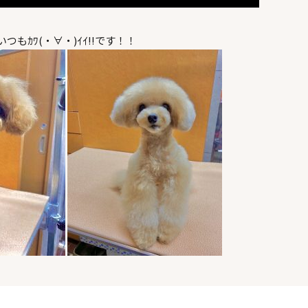
いつもｶﾜ(・∀・)ｲｲ!!です！！