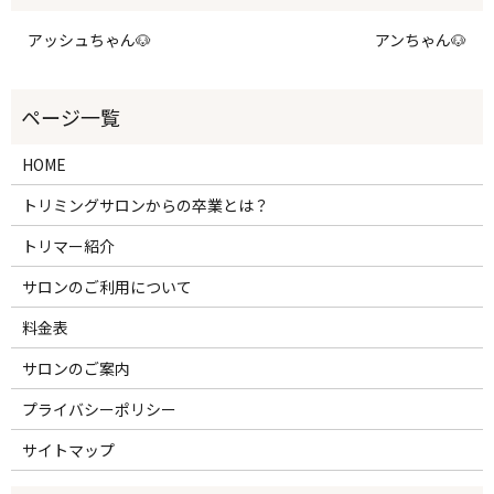
アッシュちゃん🐶
アンちゃん🐶
HOME
トリミングサロンからの卒業とは？
トリマー紹介
サロンのご利用について
料金表
サロンのご案内
プライバシーポリシー
サイトマップ