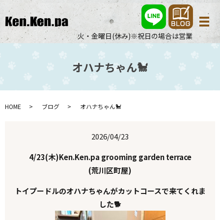
メ
火・金曜日(休み)※祝日の場合は営業
オハナちゃん🐩
HOME
ブログ
オハナちゃん🐩
2026/04/23
4/23(木)Ken.Ken.pa grooming garden terrace
(荒川区町屋)
トイプードルのオハナちゃんがカットコースで来てくれま
した🐕