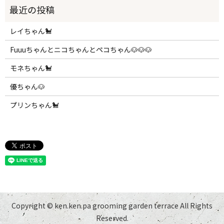
レイちゃん🐩
Fuuuちゃんとニコちゃんとペコちゃん🐶🐶🐶
モネちゃん🐩
優ちゃん🐶
プリンちゃん🐩
Copyright © ken.ken.pa grooming garden terrace All Rights
Reserved.