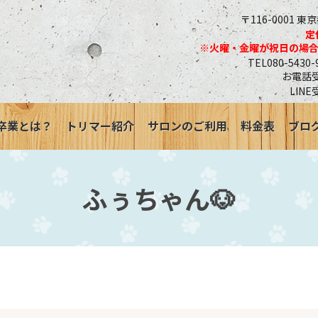
〒116-0001 東
定
※火曜・金曜が祝日の場
TEL080-543
お電話受付
LINE
卒業とは？
トリマー紹介
サロンのご利用
料金表
ブロ
ふぅちゃん🐶