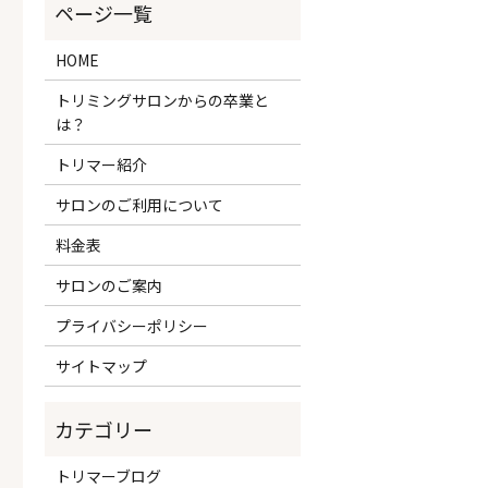
HOME
トリミングサロンからの卒業と
は？
トリマー紹介
サロンのご利用について
料金表
サロンのご案内
プライバシーポリシー
サイトマップ
トリマーブログ