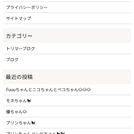
プライバシーポリシー
サイトマップ
トリマーブログ
ブログ
Fuuuちゃんとニコちゃんとペコちゃん🐶🐶🐶
モネちゃん🐩
優ちゃん🐶
プリンちゃん🐩
プリンちゃんバンビちゃん🐩🐩