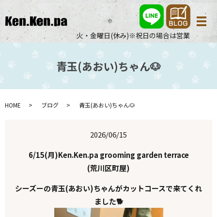
メ
火・金曜日(休み)※祝日の場合は営業
青玉(あおい)ちゃん🐶
HOME
ブログ
青玉(あおい)ちゃん🐶
2026/06/15
6/15(月)Ken.Ken.pa grooming garden terrace
(荒川区町屋)
シーズーの青玉(あおい)ちゃんがカットコースで来てくれ
ました🐕