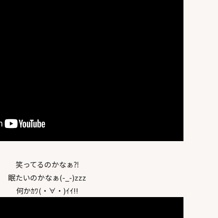
笑ってるのかなぁ⁈
眠たいのかなぁ(-_-)zzz
何かｶﾜ(・∀・)ｲｲ!!