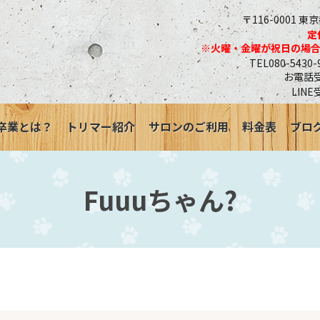
〒116-0001 東
定
※火曜・金曜が祝日の場
TEL080-543
お電話受付
LINE
卒業とは？
トリマー紹介
サロンのご利用
料金表
ブロ
Fuuuちゃん?