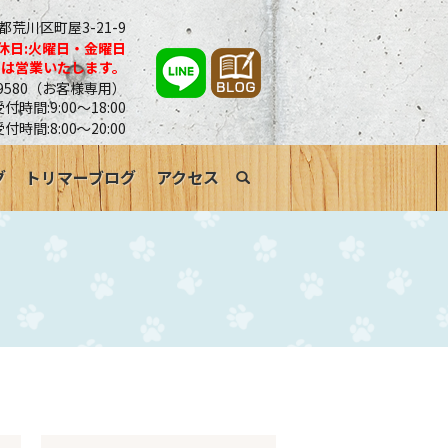
京都荒川区町屋3-21-9
休日:火曜日・金曜日
合は営業いたします。
0-9580（お客様専用）
時間:9:00～18:00
受付時間:8:00～20:00
グ
トリマーブログ
アクセス
search