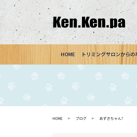
HOME
トリミングサロンからの
HOME
ブログ
あずきちゃん?