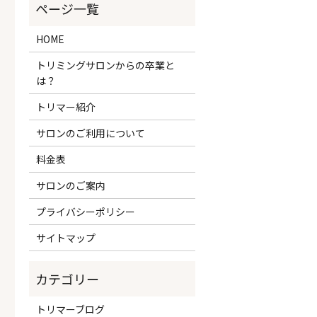
HOME
トリミングサロンからの卒業と
は？
トリマー紹介
サロンのご利用について
料金表
サロンのご案内
プライバシーポリシー
サイトマップ
トリマーブログ