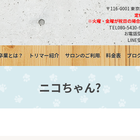
〒116-0001 東
定
※火曜・金曜が祝日の場
TEL080-543
お電話受付
LINE
卒業とは？
トリマー紹介
サロンのご利用
料金表
ブロ
ニコちゃん?