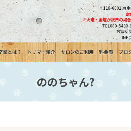
〒116-0001 東
定
※火曜・金曜が祝日の場
TEL080-543
お電話受付
LINE
卒業とは？
トリマー紹介
サロンのご利用
料金表
ブロ
ののちゃん?