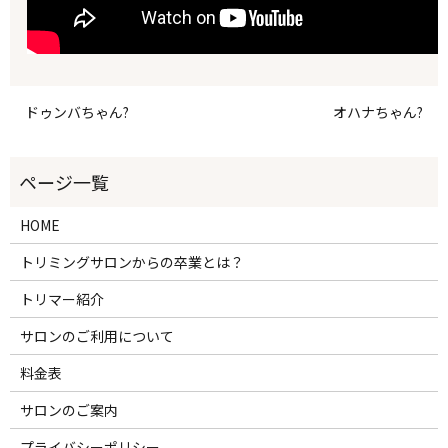
ドゥンバちゃん?
オハナちゃん?
HOME
トリミングサロンからの卒業とは？
トリマー紹介
サロンのご利用について
料金表
サロンのご案内
プライバシーポリシー