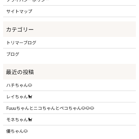
サイトマップ
トリマーブログ
ブログ
ハチちゃん🐶
レイちゃん🐩
Fuuuちゃんとニコちゃんとペコちゃん🐶🐶🐶
モネちゃん🐩
優ちゃん🐶