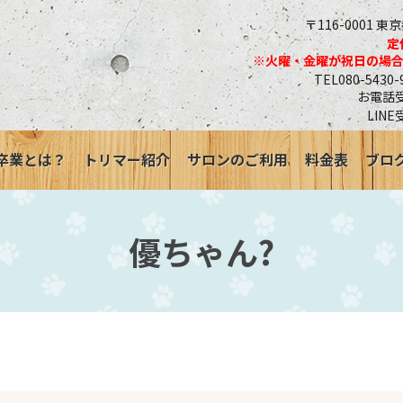
〒116-0001 東
定
※火曜・金曜が祝日の場
TEL080-543
お電話受付
LINE
卒業とは？
トリマー紹介
サロンのご利用
料金表
ブロ
優ちゃん?