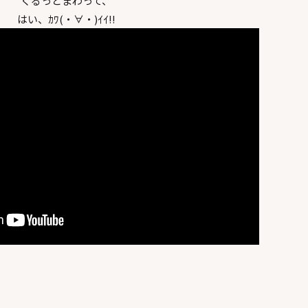
くるっとまわって、
はい、ｶﾜ(・∀・)ｲｲ!!