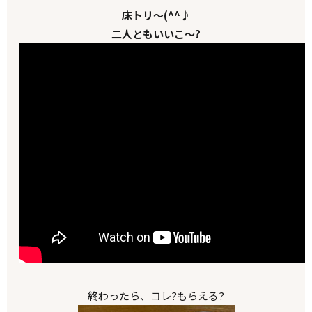
床トリ～(^^♪
二人ともいいこ～?
終わったら、コレ?もらえる?