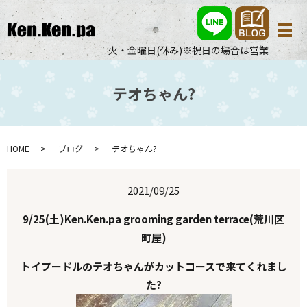
メ
火・金曜日(休み)※祝日の場合は営業
テオちゃん?
HOME
ブログ
テオちゃん?
2021/09/25
9/25(土)Ken.Ken.pa grooming garden terrace(荒川区
町屋)
トイプードルのテオちゃんがカットコースで来てくれまし
た?