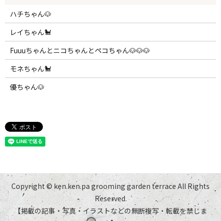
ハチちゃん🐶
レイちゃん🐩
Fuuuちゃんとニコちゃんとペコちゃん🐶🐶🐶
モネちゃん🐩
優ちゃん🐶
Copyright © ken.ken.pa grooming garden terrace All Rights
Reserved.
【掲載の記事・写真・イラストなどの無断複写・転載を禁じま