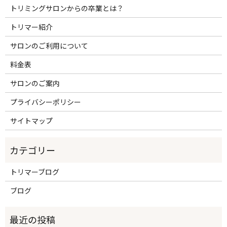
トリミングサロンからの卒業とは？
トリマー紹介
サロンのご利用について
料金表
サロンのご案内
プライバシーポリシー
サイトマップ
トリマーブログ
ブログ