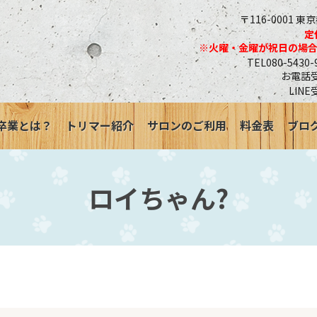
〒116-0001 東
定
※火曜・金曜が祝日の場
TEL080-543
お電話受付
LINE
卒業とは？
トリマー紹介
サロンのご利用
料金表
ブロ
ロイちゃん?