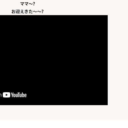
ママ～?
お迎えきた～～?