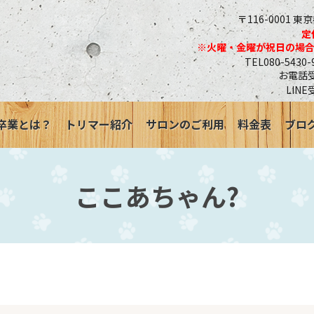
〒116-0001 東
定
※火曜・金曜が祝日の場
TEL080-543
お電話受付
LINE
卒業とは？
トリマー紹介
サロンのご利用
料金表
ブロ
ここあちゃん?