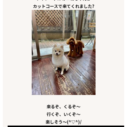
カットコースで来てくれました?
来るぞ、くるぞ～
行くぞ、いくぞ～
楽しそう～(^▽^)/