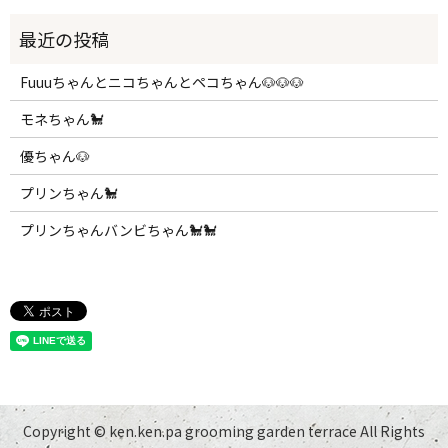
Fuuuちゃんとニコちゃんとペコちゃん🐶🐶🐶
モネちゃん🐩
優ちゃん🐶
プリンちゃん🐩
プリンちゃんバンビちゃん🐩🐩
Copyright © ken.ken.pa grooming garden terrace All Rights