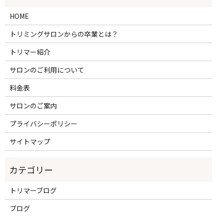
HOME
トリミングサロンからの卒業とは？
トリマー紹介
サロンのご利用について
料金表
サロンのご案内
プライバシーポリシー
サイトマップ
トリマーブログ
ブログ