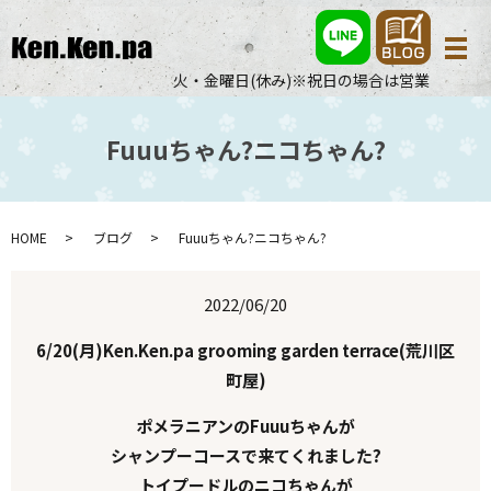
メ
火・金曜日(休み)※祝日の場合は営業
Fuuuちゃん?ニコちゃん?
HOME
ブログ
Fuuuちゃん?ニコちゃん?
2022/06/20
6/20
(月)Ken.Ken.pa grooming garden terrace(荒川区
町屋)
ポメラニアンのFuuuちゃんが
シャンプーコースで来てくれました?
トイプードルのニコちゃんが