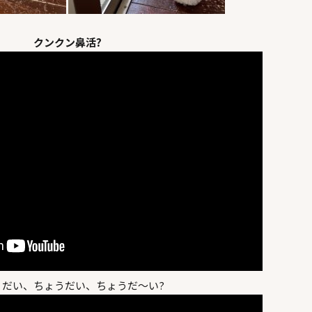
クンクン鼻活?
うだい、ちょうだい、ちょうだ～い?