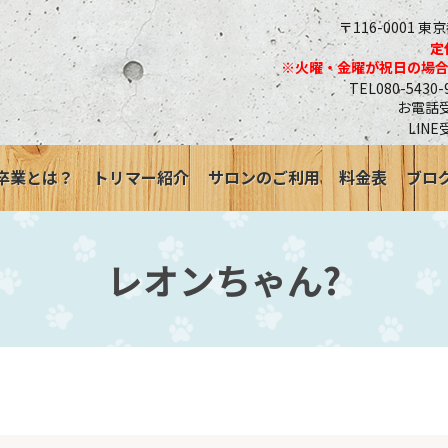
〒116-0001 東
定
※火曜・金曜が祝日の場
TEL080-543
お電話受付
LINE
卒業とは？
トリマー紹介
サロンのご利用
料金表
ブロ
レオンちゃん?