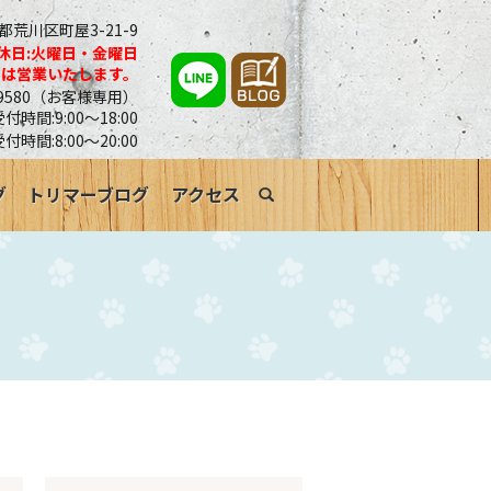
京都荒川区町屋3-21-9
休日:火曜日・金曜日
合は営業いたします。
0-9580（お客様専用）
時間:9:00～18:00
受付時間:8:00～20:00
グ
トリマーブログ
アクセス
search