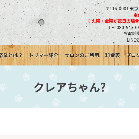
〒116-0001 東
定
※火曜・金曜が祝日の場
TEL080-543
お電話受付
LINE
卒業とは？
トリマー紹介
サロンのご利用
料金表
ブロ
クレアちゃん?