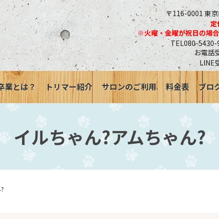
〒116-0001 東
定
※火曜・金曜が祝日の場
TEL080-543
お電話受付
LINE
卒業とは？
トリマー紹介
サロンのご利用
料金表
ブロ
イルちゃん?アムちゃん?
?