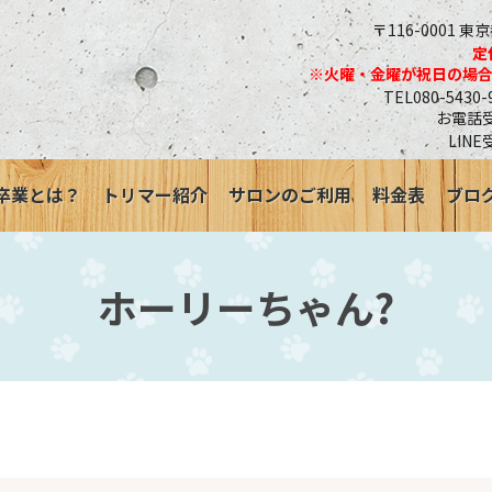
〒116-0001 東
定
※火曜・金曜が祝日の場
TEL080-543
お電話受付
LINE
卒業とは？
トリマー紹介
サロンのご利用
料金表
ブロ
ホーリーちゃん?