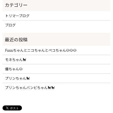
トリマーブログ
ブログ
Fuuuちゃんとニコちゃんとペコちゃん🐶🐶🐶
モネちゃん🐩
優ちゃん🐶
プリンちゃん🐩
プリンちゃんバンビちゃん🐩🐩