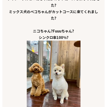
た?
ミックス犬のペコちゃんがカットコースに来てくれまし
た?
ニコちゃん?Fuuuちゃん?
シンクロ率100％?