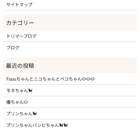
サイトマップ
トリマーブログ
ブログ
Fuuuちゃんとニコちゃんとペコちゃん🐶🐶🐶
モネちゃん🐩
優ちゃん🐶
プリンちゃん🐩
プリンちゃんバンビちゃん🐩🐩