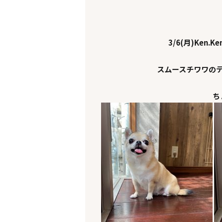
3/6(月)Ken.Ke
スムースチワワの
ち