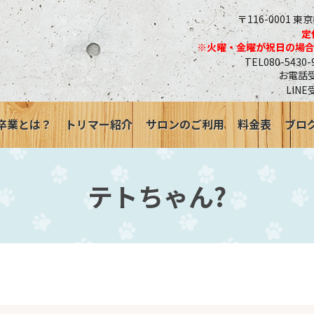
〒116-0001 東
定
※火曜・金曜が祝日の場
TEL080-543
お電話受付
LINE
卒業とは？
トリマー紹介
サロンのご利用
料金表
ブロ
テトちゃん?