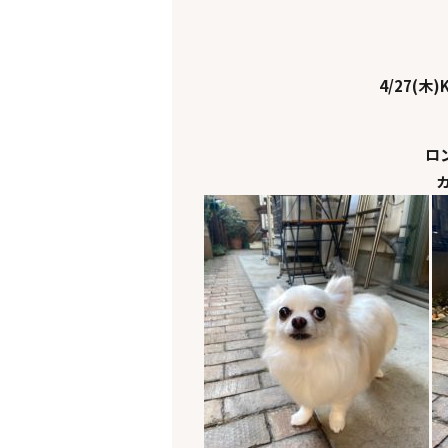
4/27(木)K
ロ