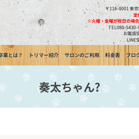
〒116-0001 東
定
※火曜・金曜が祝日の場
TEL080-543
お電話受付
LINE
卒業とは？
トリマー紹介
サロンのご利用
料金表
ブロ
奏太ちゃん?