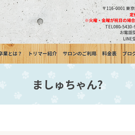
〒116-0001 東
定
※火曜・金曜が祝日の場
TEL080-543
お電話受付
LINE
卒業とは？
トリマー紹介
サロンのご利用
料金表
ブロ
ましゅちゃん?