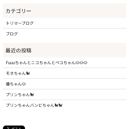
トリマーブログ
ブログ
Fuuuちゃんとニコちゃんとペコちゃん🐶🐶🐶
モネちゃん🐩
優ちゃん🐶
プリンちゃん🐩
プリンちゃんバンビちゃん🐩🐩