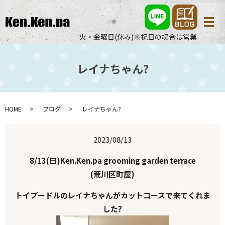
メ
火・金曜日(休み)※祝日の場合は営業
レイナちゃん?
HOME
ブログ
レイナちゃん?
2023/08/13
8/13(日)Ken.Ken.pa grooming garden terrace
(荒川区町屋)
トイプードルのレイナちゃんがカットコースで来てくれま
した?