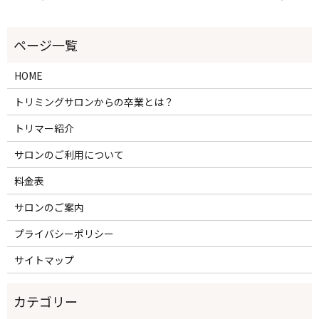
HOME
トリミングサロンからの卒業とは？
トリマー紹介
サロンのご利用について
料金表
サロンのご案内
プライバシーポリシー
サイトマップ