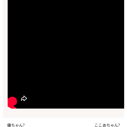
優ちゃん?
ここあちゃん?