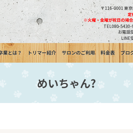
〒116-0001 東
定
※火曜・金曜が祝日の場
TEL080-543
お電話受付
LINE
卒業とは？
トリマー紹介
サロンのご利用
料金表
ブロ
めいちゃん?