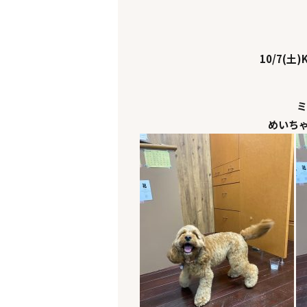
10/7(土)K
ミ
めいち