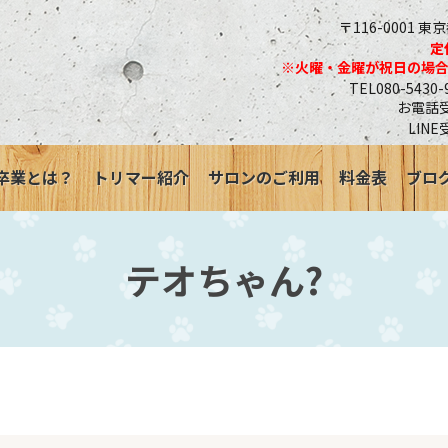
〒116-0001 東
定
※火曜・金曜が祝日の場
TEL080-543
お電話受付
LINE
卒業とは？
トリマー紹介
サロンのご利用
料金表
ブロ
テオちゃん?