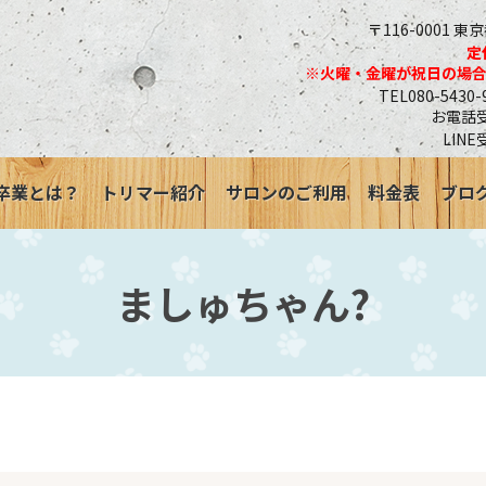
〒116-0001 東
定
※火曜・金曜が祝日の場
TEL080-543
お電話受付
LINE
卒業とは？
トリマー紹介
サロンのご利用
料金表
ブロ
ましゅちゃん?